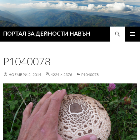
Търсене
ПОРТАЛ ЗА ДЕЙНОСТИ НАВЪН
КЪМ
ГЛАВН
СЪДЪРЖАНИЕТО
МЕНЮ
P1040078
НОЕМВРИ 2, 2014
4224 × 2376
P1040078