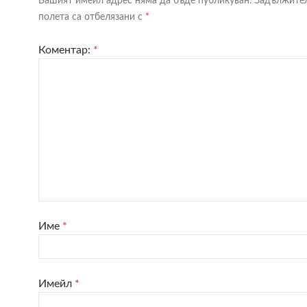
Вашият имейл адрес няма да бъде публикуван.
Задължите
полета са отбелязани с
*
Коментар:
*
Име
*
Имейл
*