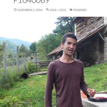
P1040089
НОЕМВРИ 2, 2014
4224 × 2376
P1040089