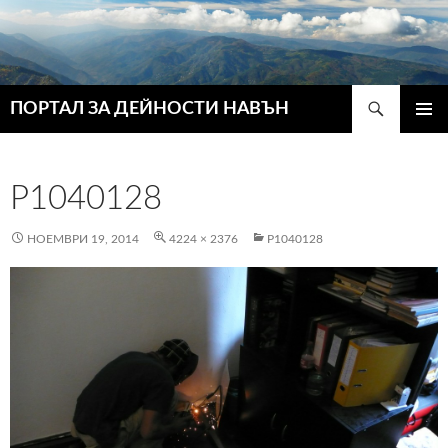
Търсене
ПОРТАЛ ЗА ДЕЙНОСТИ НАВЪН
КЪМ
ГЛАВН
СЪДЪРЖАНИЕТО
МЕНЮ
P1040128
НОЕМВРИ 19, 2014
4224 × 2376
P1040128