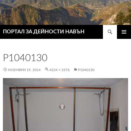
Търсене
ПОРТАЛ ЗА ДЕЙНОСТИ НАВЪН
КЪМ
ГЛАВН
СЪДЪРЖАНИЕТО
МЕНЮ
P1040130
НОЕМВРИ 19, 2014
4224 × 2376
P1040130