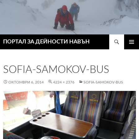
Търсене
ПОРТАЛ ЗА ДЕЙНОСТИ НАВЪН
КЪМ
ГЛАВН
СЪДЪРЖАНИЕТО
МЕНЮ
SOFIA-SAMOKOV-BUS
ОКТОМВРИ 6, 2014
4224 × 2376
SOFIA-SAMOKOV-BUS