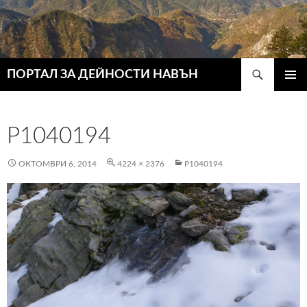
Търсене
ПОРТАЛ ЗА ДЕЙНОСТИ НАВЪН
КЪМ
ГЛАВН
СЪДЪРЖАНИЕТО
МЕНЮ
P1040194
ОКТОМВРИ 6, 2014
4224 × 2376
P1040194