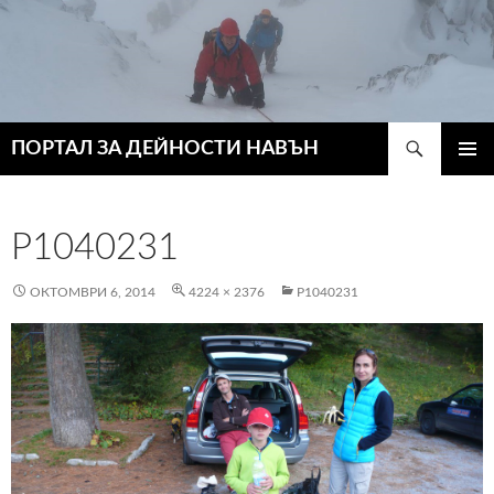
Търсене
ПОРТАЛ ЗА ДЕЙНОСТИ НАВЪН
КЪМ
ГЛАВН
СЪДЪРЖАНИЕТО
МЕНЮ
P1040231
ОКТОМВРИ 6, 2014
4224 × 2376
P1040231