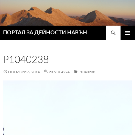
Търсене
ПОРТАЛ ЗА ДЕЙНОСТИ НАВЪН
КЪМ
ГЛАВН
СЪДЪРЖАНИЕТО
МЕНЮ
P1040238
НОЕМВРИ 6, 2014
2376 × 4224
P1040238