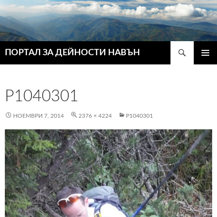
Търсене
ПОРТАЛ ЗА ДЕЙНОСТИ НАВЪН
КЪМ
ГЛАВН
СЪДЪРЖАНИЕТО
МЕНЮ
P1040301
НОЕМВРИ 7, 2014
2376 × 4224
P1040301