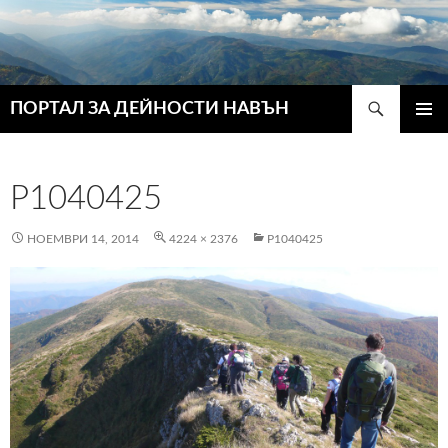
Търсене
ПОРТАЛ ЗА ДЕЙНОСТИ НАВЪН
КЪМ
ГЛАВН
СЪДЪРЖАНИЕТО
МЕНЮ
P1040425
НОЕМВРИ 14, 2014
4224 × 2376
P1040425