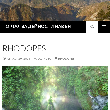
Търсене
ПОРТАЛ ЗА ДЕЙНОСТИ НАВЪН
КЪМ
ГЛАВН
СЪДЪРЖАНИЕТО
МЕНЮ
RHODOPES
АВГУСТ 29, 2014
507 × 380
RHODOPES