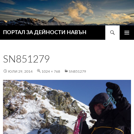
Търсене
ПОРТАЛ ЗА ДЕЙНОСТИ НАВЪН
КЪМ
ГЛАВН
СЪДЪРЖАНИЕТО
МЕНЮ
SN851279
ЮЛИ 29, 2014
1024 × 768
SN851279