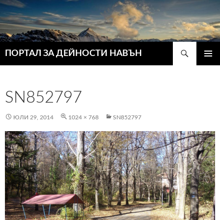
Търсене
ПОРТАЛ ЗА ДЕЙНОСТИ НАВЪН
КЪМ
ГЛАВН
СЪДЪРЖАНИЕТО
МЕНЮ
SN852797
ЮЛИ 29, 2014
1024 × 768
SN852797