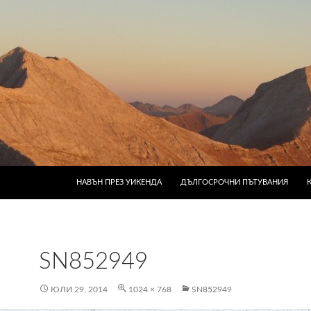
КЪМ СЪДЪРЖАНИЕТО
НАВЪН ПРЕЗ УИКЕНДА
ДЪЛГОСРОЧНИ ПЪТУВАНИЯ
SN852949
ЮЛИ 29, 2014
1024 × 768
SN852949