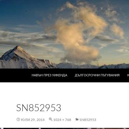
КЪМ СЪДЪРЖАНИЕТО
НАВЪН ПРЕЗ УИКЕНДА
ДЪЛГОСРОЧНИ ПЪТУВАНИЯ
SN852953
ЮЛИ 29, 2014
1024 × 768
SN852953