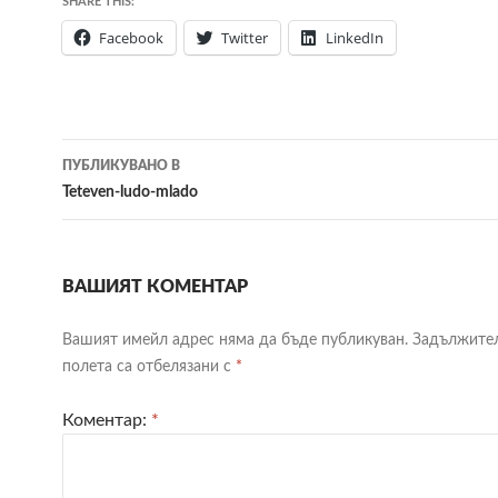
SHARE THIS:
Facebook
Twitter
LinkedIn
Навигация
ПУБЛИКУВАНО В
в
Teteven-ludo-mlado
публикациите
ВАШИЯТ КОМЕНТАР
Вашият имейл адрес няма да бъде публикуван.
Задължите
полета са отбелязани с
*
Коментар:
*