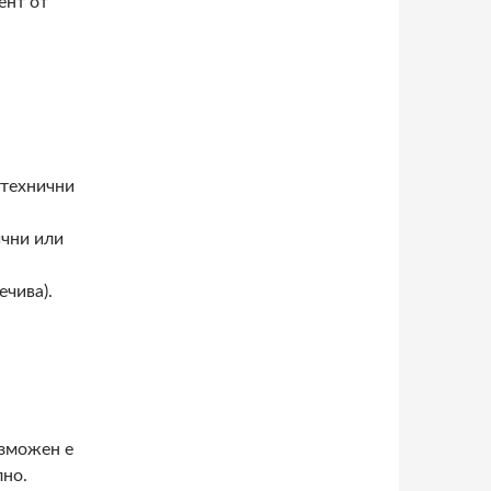
ент от
 технични
ични или
ечива).
ъзможен е
лно.