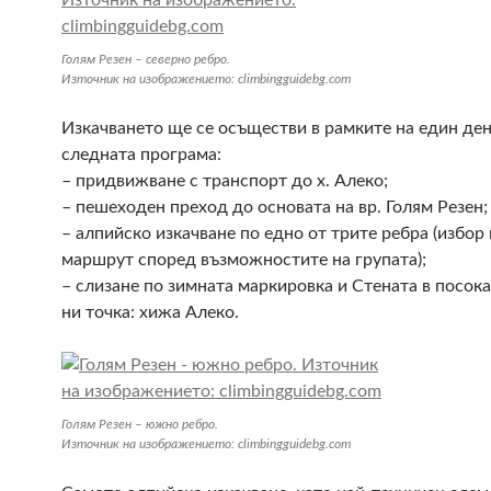
Голям Резен – северно ребро.
Източник на изображението: climbingguidebg.com
Изкачването ще се осъществи в рамките на един ден
следната програма:
– придвижване с транспорт до х. Алеко;
– пешеходен преход до основата на вр. Голям Резен;
– алпийско изкачване по едно от трите ребра (избор 
маршрут според възможностите на групата);
– слизане по зимната маркировка и Стената в посок
ни точка: хижа Алеко.
Голям Резен – южно ребро.
Източник на изображението: climbingguidebg.com