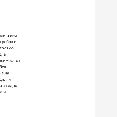
али и има
и ребра и
 голямо
, а
исимост от
бект
не на
-дълги
з за едно
а и