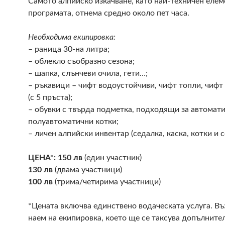
Самото алпийско изкачване, като най-техничен елем
програмата, отнема средно около пет часа.
Необходима екипировка:
– раница 30-на литра;
– облекло съобразно сезона;
– шапка, слънчеви очила, гети…;
– ръкавици – чифт водоустойчиви, чифт топли, чифт
(с 5 пръста);
– обувки с твърда подметка, подходящи за автомат
полуавтоматични котки;
– личен алпийски инвентар (седалка, каска, котки и с
ЦЕНА*: 150 лв
(един участник)
130 лв
(двама участници)
100 лв
(трима/четирима участници)
*Цената включва единствено водаческата услуга. В
наем на екипировка, което ще се таксува допълните