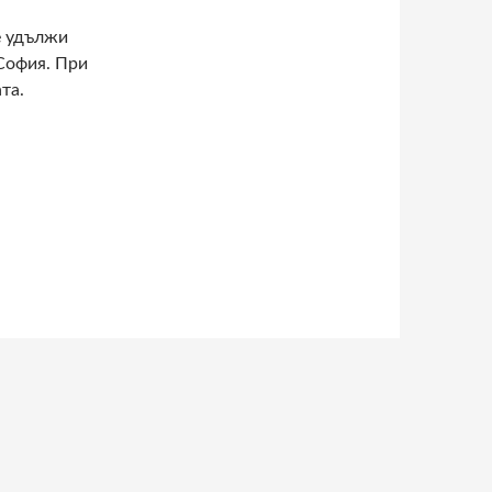
е удължи
 София. При
та.