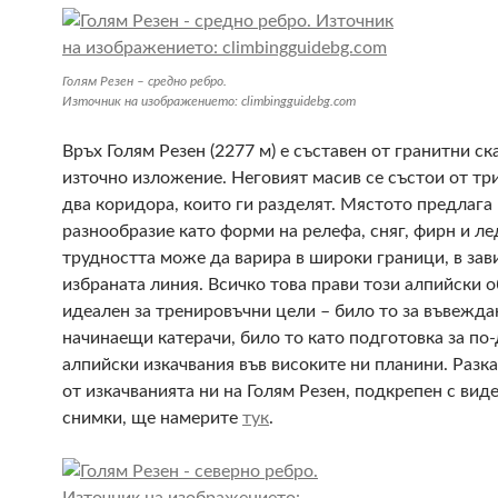
Голям Резен – средно ребро.
Източник на изображението: climbingguidebg.com
Връх Голям Резен (2277 м) е съставен от гранитни ск
източно изложение. Неговият масив се състои от тр
два коридора, които ги разделят. Мястото предлага
разнообразие като форми на релефа, сняг, фирн и лед
трудността може да варира в широки граници, в зав
избраната линия. Всичко това прави този алпийски о
идеален за тренировъчни цели – било то за въвежда
начинаещи катерачи, било то като подготовка за по
алпийски изкачвания във високите ни планини. Разка
от изкачванията ни на Голям Резен, подкрепен с виде
снимки, ще намерите
тук
.