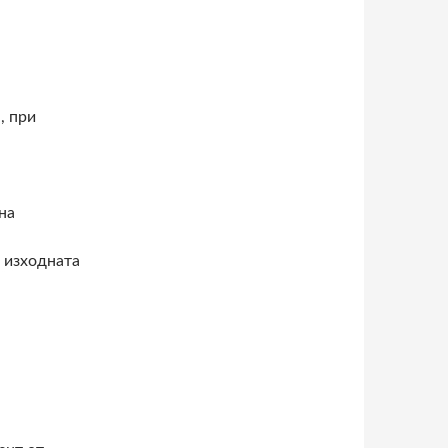
, при
на
а изходната