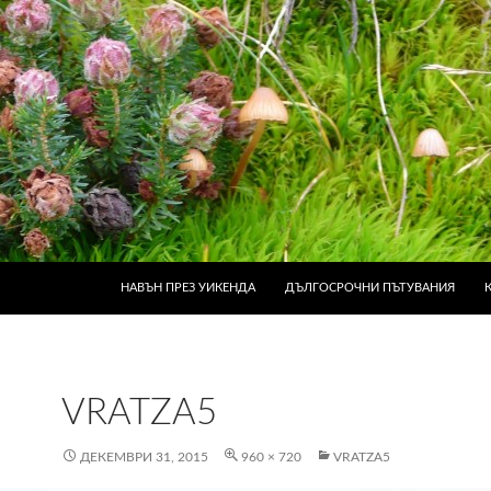
КЪМ СЪДЪРЖАНИЕТО
НАВЪН ПРЕЗ УИКЕНДА
ДЪЛГОСРОЧНИ ПЪТУВАНИЯ
VRATZA5
ДЕКЕМВРИ 31, 2015
960 × 720
VRATZA5