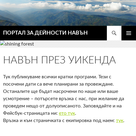
Търсене
ПОРТАЛ ЗА ДЕЙНОСТИ НАВЪН
КЪМ
ГЛАВН
СЪДЪРЖАНИЕТО
МЕНЮ
НАВЪН ПРЕЗ УИКЕНДА
Тук публикуваме всички кратки програми. Тези с
посочени дати са вече планирани за провеждане.
Останалите ще бъдат насрочени по наше или ваше
усмотрение – потърсете връзка с нас, при желание да
проведем нещо от долуописаното. Заповядайте и на
Фейсбук-страницата ни:
ето тук
.
Връзка и към страничката с екипировка под наем:
тук
.