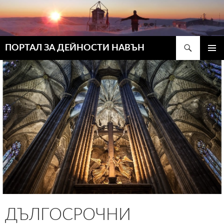
Търсене
ПОРТАЛ ЗА ДЕЙНОСТИ НАВЪН
КЪМ
ГЛАВН
СЪДЪРЖАНИЕТО
МЕНЮ
ДЪЛГОСРОЧНИ