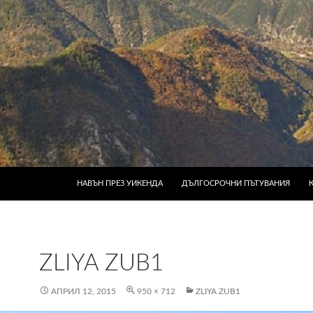
КЪМ СЪДЪРЖАНИЕТО
НАВЪН ПРЕЗ УИКЕНДА
ДЪЛГОСРОЧНИ ПЪТУВАНИЯ
ZLIYA ZUB1
АПРИЛ 12, 2015
950 × 712
ZLIYA ZUB1