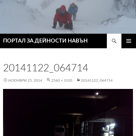
Търсене
ПОРТАЛ ЗА ДЕЙНОСТИ НАВЪН
КЪМ
ГЛАВН
СЪДЪРЖАНИЕТО
МЕНЮ
20141122_064714
НОЕМВРИ 25, 2014
2560 × 1920
20141122_064714