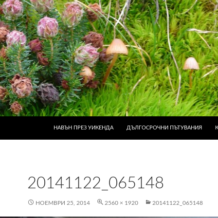
КЪМ СЪДЪРЖАНИЕТО
НАВЪН ПРЕЗ УИКЕНДА
ДЪЛГОСРОЧНИ ПЪТУВАНИЯ
20141122_065148
НОЕМВРИ 25, 2014
2560 × 1920
20141122_065148