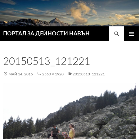
Търсене
ПОРТАЛ ЗА ДЕЙНОСТИ НАВЪН
КЪМ
ГЛАВН
СЪДЪРЖАНИЕТО
МЕНЮ
20150513_121221
МАЙ 14, 2015
2560 × 1920
20150513_121221