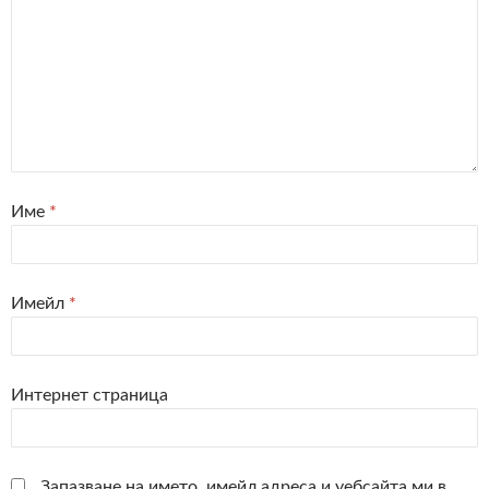
Име
*
Имейл
*
Интернет страница
Запазване на името, имейл адреса и уебсайта ми в