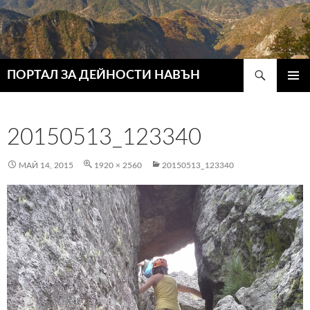
Търсене
ПОРТАЛ ЗА ДЕЙНОСТИ НАВЪН
КЪМ
ГЛАВН
СЪДЪРЖАНИЕТО
МЕНЮ
20150513_123340
МАЙ 14, 2015
1920 × 2560
20150513_123340