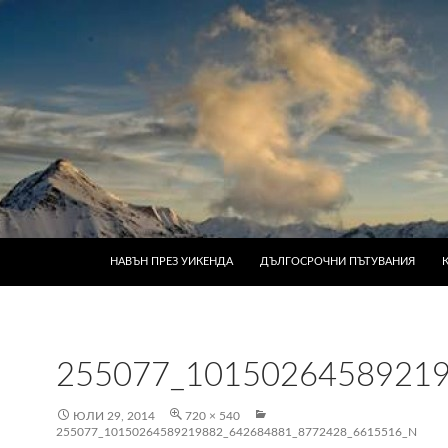
КЪМ СЪДЪРЖАНИЕТО
НАВЪН ПРЕЗ УИКЕНДА
ДЪЛГОСРОЧНИ ПЪТУВАНИЯ
255077_1015026458921
ЮЛИ 29, 2014
720 × 540
255077_10150264589219882_642684881_8772428_6615516_N