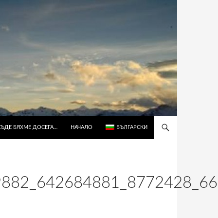
КЪДЕ БЯХМЕ ДОСЕГА…
НАЧАЛО
БЪЛГАРСКИ
9882_642684881_8772428_6