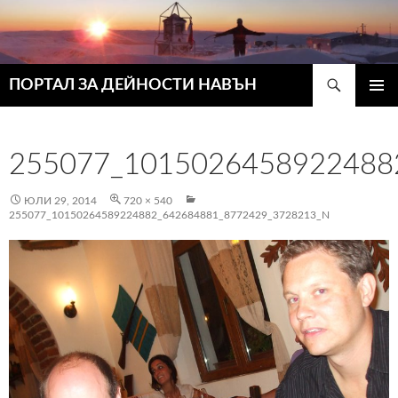
Търсене
ПОРТАЛ ЗА ДЕЙНОСТИ НАВЪН
КЪМ
ГЛАВН
СЪДЪРЖАНИЕТО
МЕНЮ
255077_1015026458922488
ЮЛИ 29, 2014
720 × 540
255077_10150264589224882_642684881_8772429_3728213_N