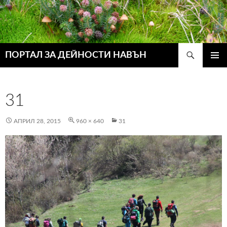
Търсене
ПОРТАЛ ЗА ДЕЙНОСТИ НАВЪН
КЪМ
ГЛАВН
СЪДЪРЖАНИЕТО
МЕНЮ
31
АПРИЛ 28, 2015
960 × 640
31