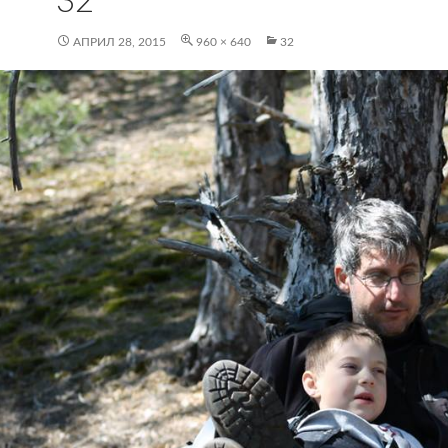
32
АПРИЛ 28, 2015
960 × 640
32