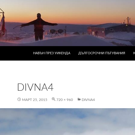
КЪМ СЪДЪРЖАНИЕТО
НАВЪН ПРЕЗ УИКЕНДА
ДЪЛГОСРОЧНИ ПЪТУВАНИЯ
DIVNA4
МАРТ 25, 2015
720 × 960
DIVNA4