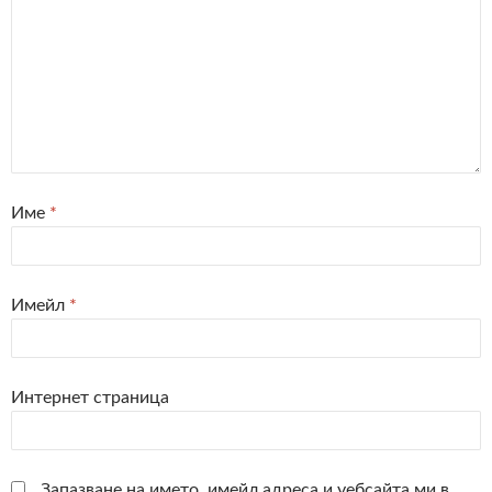
Име
*
Имейл
*
Интернет страница
Запазване на името, имейл адреса и уебсайта ми в