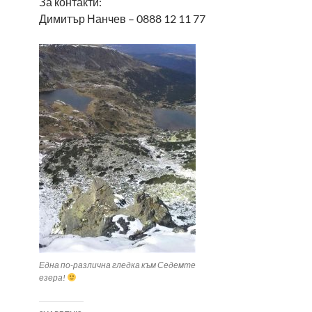
За контакти:
Димитър Нанчев – 0888 12 11 77
Една по-различна гледка към Седемте
езера!