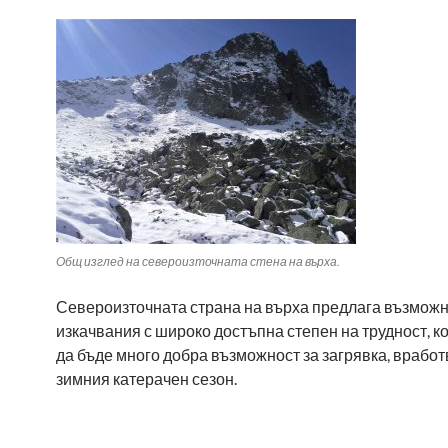
Общ изглед на североизточната стена на върха.
Североизточната страна на върха предлага възможн
изкачвания с широко достъпна степен на трудност, к
да бъде много добра възможност за загрявка, вработ
зимния катерачен сезон.