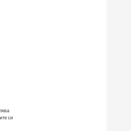
лява
ите си