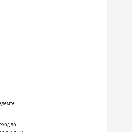
Седемте
;
еход до
яжаване за