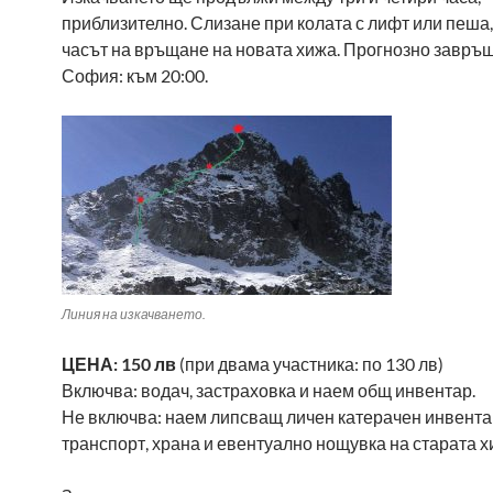
приблизително. Слизане при колата с лифт или пеша
часът на връщане на новата хижа. Прогнозно завръ
София: към 20:00.
Линия на изкачването.
ЦЕНА: 150 лв
(при двама участника: по 130 лв)
Включва: водач, застраховка и наем общ инвентар.
Не включва: наем липсващ личен катерачен инвента
транспорт, храна и евентуално нощувка на старата х