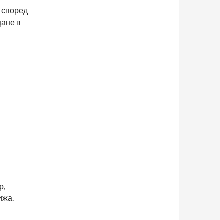
, според
щане в
р,
ижа.