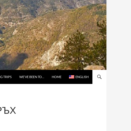
G TRIPS
WE’VE BEEN TO…
HOME
ENGLISH
РЪХ