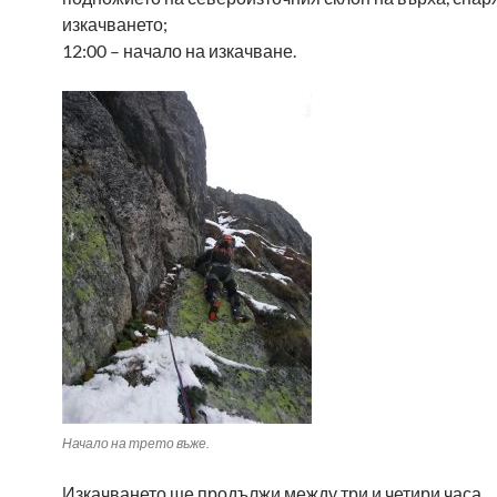
изкачването;
12:00 – начало на изкачване.
Начало на трето въже.
Изкачването ще продължи между три и четири часа,