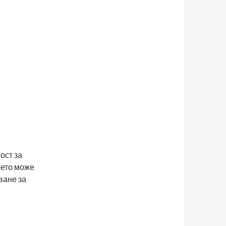
ост за
оето може
ване за