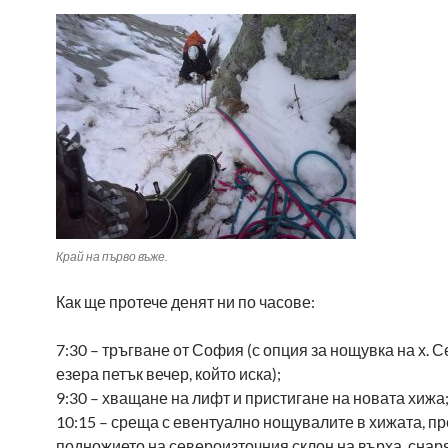
Край на първо въже.
Как ще протече денят ни по часове:
7:30 – тръгване от София (с опция за нощувка на х. 
езера петък вечер, който иска);
9:30 – хващане на лифт и пристигане на новата хижа
10:15 – среща с евентуално нощувалите в хижата, пр
подножието на североизточния склон на върха, снар