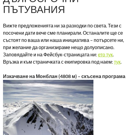
ПЪТУВАНИЯ
Вижте предложенията ни за разходки по света. Тези с
посочени дати вече сме планирали. Останалите ще се
състоят по ваша или наша инициатива – потърсете ни,
при желание да организираме нещо долуописано.
Заповядайте и на Фейсбук-страницата ни:
ето тук
.
Връзка и към страничката с екипировка под наем:
тук
.
Изкачване на Монблан (4808 м) – скъсена програма