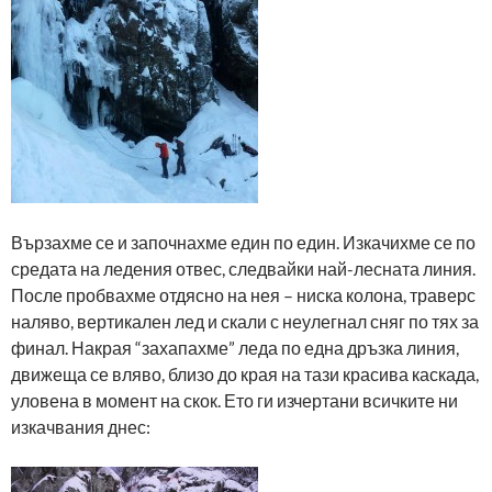
Вързахме се и започнахме един по един. Изкачихме се по
средата на ледения отвес, следвайки най-лесната линия.
После пробвахме отдясно на нея – ниска колона, траверс
наляво, вертикален лед и скали с неулегнал сняг по тях за
финал. Накрая “захапахме” леда по една дръзка линия,
движеща се вляво, близо до края на тази красива каскада,
уловена в момент на скок. Ето ги изчертани всичките ни
изкачвания днес: