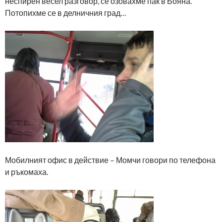
неспирен весел разговор, се озовахме пак в Бояна.
Потопихме се в делничния град…
Мобилният офис в действие – Момчи говори по телефона
и ръкомаха.