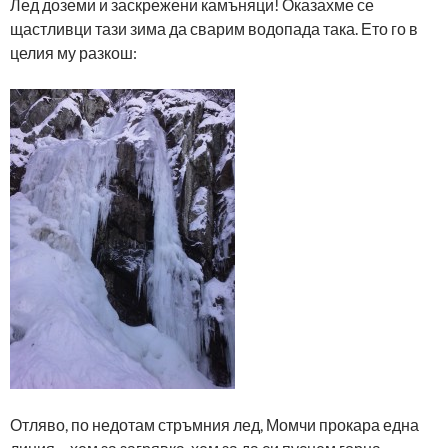
Лед доземи и заскрежени камъняци! Оказахме се
щастливци тази зима да сварим водопада така. Ето го в
целия му разкош:
Отляво, по недотам стръмния лед, Момчи прокара една