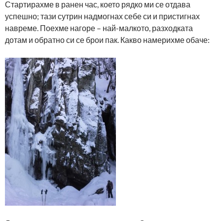
Стартирахме в ранен час, което рядко ми се отдава
успешно; тази сутрин надмогнах себе си и пристигнах
навреме. Поехме нагоре – най-малкото, разходката
дотам и обратно си се брои пак. Какво намерихме обаче: