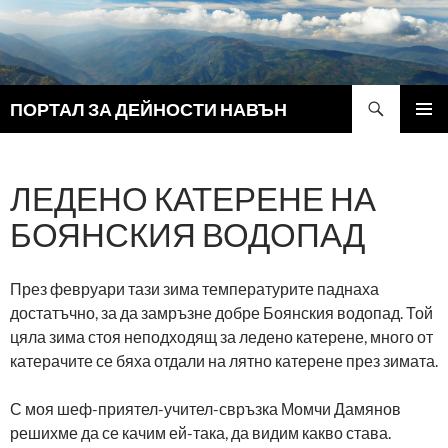
Search
ПОРТАЛ ЗА ДЕЙНОСТИ НАВЪН
SKIP
PRIMAR
TO
MENU
CONTENT
ЛЕДЕНО КАТЕРЕНЕ НА
БОЯНСКИЯ ВОДОПАД
През февруари тази зима температурите паднаха
достатъчно, за да замръзне добре Боянския водопад. Той
цяла зима стоя неподходящ за ледено катерене, много от
катерачите се бяха отдали на лятно катерене през зимата.
С моя шеф-приятел-учител-свръзка Момчи Дамянов
решихме да се качим ей-така, да видим какво става.