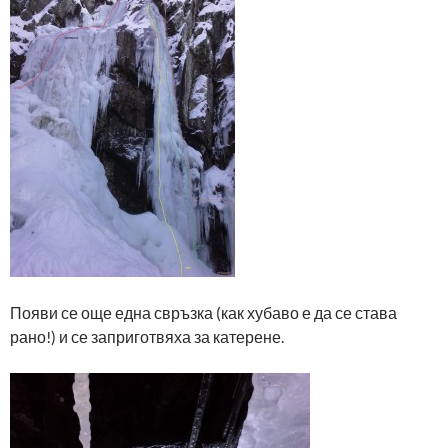
Появи се още една свръзка (как хубаво е да се става
рано!) и се заприготвяха за катерене.