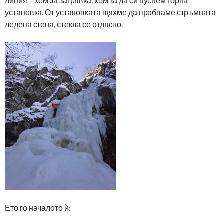
линия – хем за загрявка, хем за да си пуснем горна
установка. От установката щяхме да пробваме стръмната
ледена стена, стекла се отдясно.
Ето го началото ѝ: