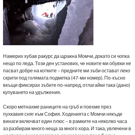
Намерих хубав ракурс да щракна Момчи, докато си чопка
нещо по леда. Този ден установих, че новите ми обувки не
пасват добре на котките – предните ми зъби остават леко
скрити под голямата подметка (47-ми номер). По-късно
вкъщи фиксирах зъбите по-напред, отлагайки така (дано)
купуването на удължения.
Скоро метнахме раниците на гръб и поехме през
пухкавия сняг към София. Ходенията с Момчи някъде
винаги включват един плюс – в рамките на няколко часа
аз разбирам много неща за много хора. И така, увлечени в