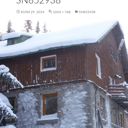
SN852938
ЮЛИ 29, 2014
1024 × 768
SN852938