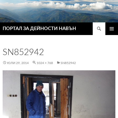
Търсене
ПОРТАЛ ЗА ДЕЙНОСТИ НАВЪН
КЪМ
ГЛАВН
СЪДЪРЖАНИЕТО
МЕНЮ
SN852942
ЮЛИ 29, 2014
1024 × 768
SN852942